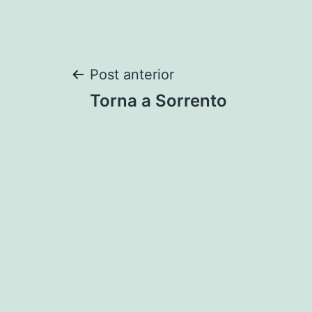
Navegação
Post anterior
Torna a Sorrento
de
Post