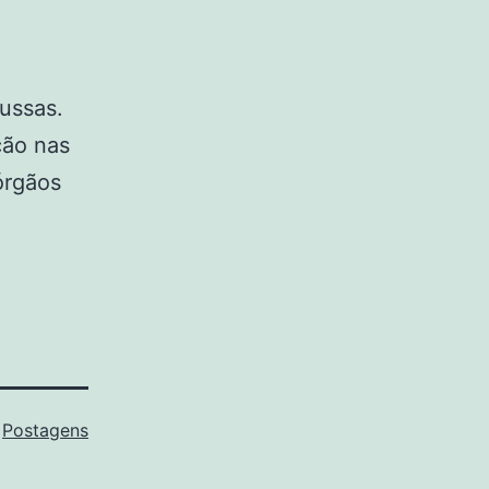
russas.
ção nas
órgãos
o
Postagens