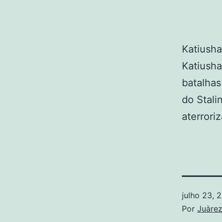
Katiusha
Katiusha
batalha
do Stali
aterrori
julho 23, 
Por
Juàre