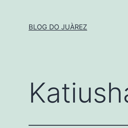
Pular
para
o
BLOG DO JUÀREZ
conteúdo
Katiush