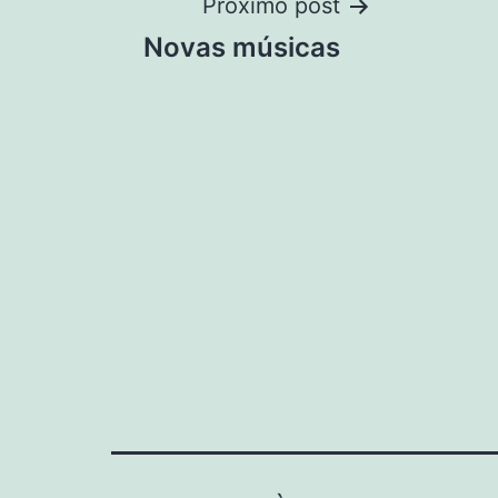
Navegação
Próximo post
Novas músicas
de
Post