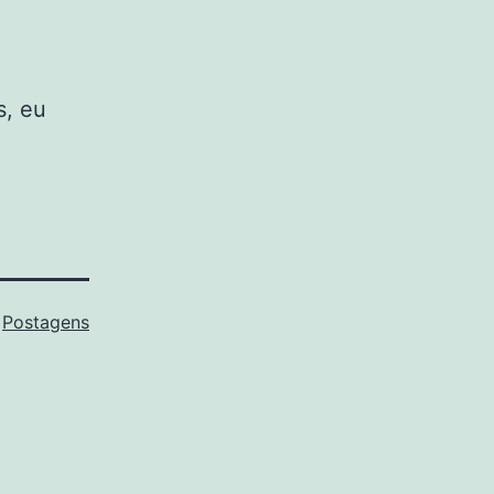
s, eu
o
Postagens