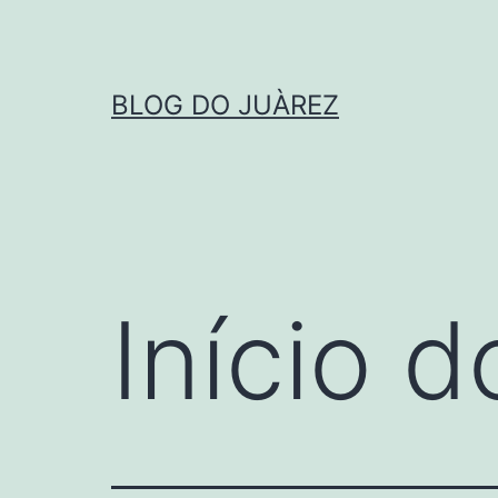
Pular
para
o
BLOG DO JUÀREZ
conteúdo
Início d