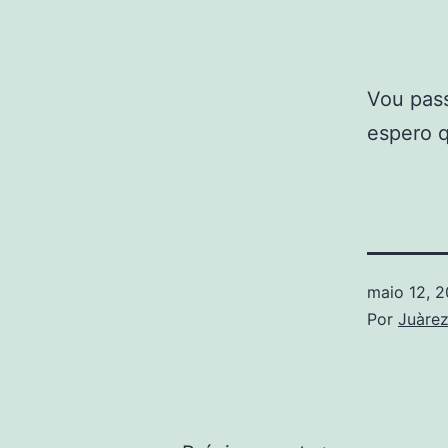
Vou pass
espero q
maio 12, 2
Por
Juàre